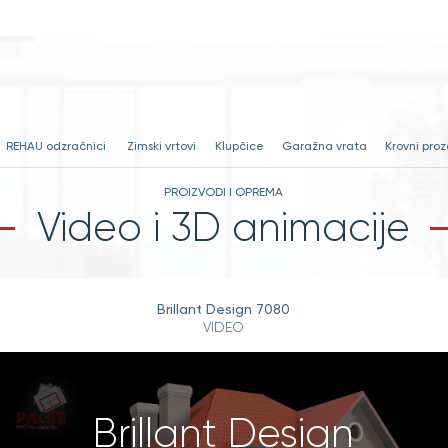
RIJA
PROIZVODI I OPREMA
REFERENCE
SAV
REHAU odzračnici
Zimski vrtovi
Klupčice
Garažna vrata
Krovni proz
PROIZVODI I OPREMA
Video i 3D animacije
Brillant Design 7080
VIDEO
Brillant Design