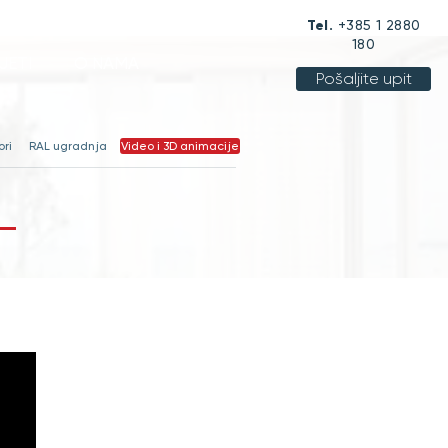
Tel.
+385 1 2880
180
JETI
O NAMA
Pošaljite upit
ori
RAL ugradnja
Video i 3D animacije