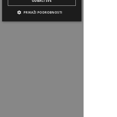
ODBACI SVE
01 2880 180
043 779 121
PRIKAŽI PODROBNOSTI
Faks
043 779 129
E-mail
palus@palus.hr
Načini plaćanja
Tvrtka Palus Vam nudi mogućnost
plaćanja sljedećim karticama
Premium Visa Card