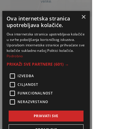
velike.
×
Ova internetska stranica
upotrebljava kolačiće.
Javite nam se
Ova internetska stranica upotrebljava kolačiće
Pošaljite upit za ponudu
u svrhe poboljšanja korisničkog iskustva.
Uporabom internetske stranice prihvaćate sve
kolačiće sukladno našoj Politici kolačića.
Podrobno
PRIKAŽI SVE PARTNERE
(601) →
IZVEDBA
Palus d.o.o.
CILJANOST
Dragutina Flajpana 1
FUNKCIONALNOST
10313 Graberje Ivaničko
NERAZVRSTANO
PRIHVATI SVE
Telefoni