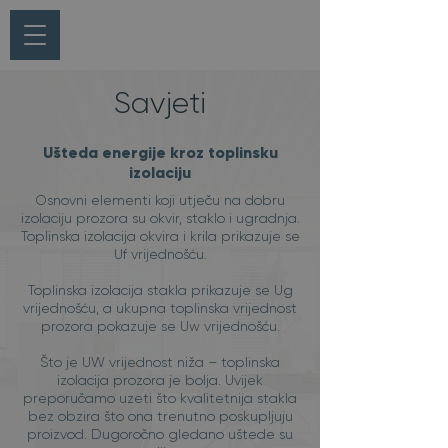
Savjeti
Ušteda energije kroz toplinsku
izolaciju
Osnovni elementi koji utječu na dobru
izolaciju prozora su okvir, staklo i ugradnja.
Toplinska izolacija okvira i krila prikazuje se
Uf vrijednošću.
Toplinska izolacija stakla prikazuje se Ug
vrijednošću, a ukupna toplinska vrijednost
prozora pokazuje se Uw vrijednošću.
Što je UW vrijednost niža – toplinska
izolacija prozora je bolja. Uvijek
preporučamo uzeti što kvalitetnija stakla
bez obzira što ona trenutno poskupljuju
proizvod. Dugoročno gledano uštede su