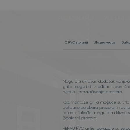
PVC STOLARIJA
ALU STOLA
O PVC stolariji
Ulazna vrata
Balk
Mogu biti ukrasan dodatak vanjskom
grilje mogu biti izrađene s pomičn
svjetla i prozračivanje prostora.
Kod montaže grilja moguće su vrlo r
potpuno do okvira prozora ili ravno
fasadu. Također mogu biti i klizne 
(špalete) prozora.
REHAU PVC grilje, pokazale su se od