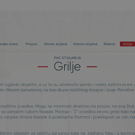
RIJA
PROIZVODI I OPREMA
REFERENCE
SAV
onska vrata
Prozori
Klizne stijene
Harmo stijene
Rolete
Grilje
PVC STOLARIJA
Grilje
 izgledu objekta, a uz to su učinkovito sjenilo i velika zaštita 
im i fiksnim lamelama, te kao škure različitog dizajna i boje. Pomi
azličite izvedbe. Mogu se montirati direktno na prozor, na svoj štok (
 sa vanjskim rubom fasade. Postoje i “Z” izvedba okvira grilje koja na
sa vanjske strane fasade ili preklopne (harmo) i preklapati se van na
ličnim izborom za zaštitu od sunca kako na Jadranu tako i u kontinen