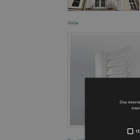
Grilje
Ova intern
inte
I