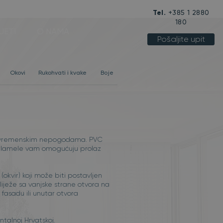
Tel.
+385 1 2880
180
JETI
O NAMA
Pošaljite upit
Okovi
Rukohvati i kvake
Boje
pred vremenskim nepogodama. PVC
čne lamele vam omogućuju prolaz
okvir) koji može biti postavljen
liježe sa vanjske strane otvora na
 fasadu ili unutar otvora
talnoj Hrvatskoj.