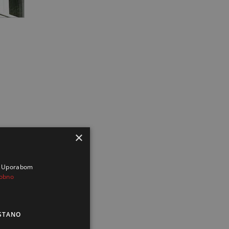
×
a. Uporabom
obno
STANO