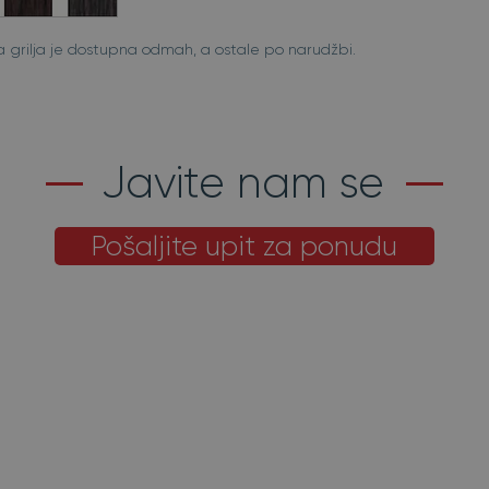
oja grilja je dostupna odmah, a ostale po narudžbi.
Javite nam se
Pošaljite upit za ponudu
Načini plaćanja