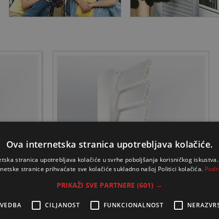
Ova internetska stranica upotrebljava kolačiće.
etska stranica upotrebljava kolačiće u svrhe poboljšanja korisničkog iskustv
rnetske stranice prihvaćate sve kolačiće sukladno našoj Politici kolačića.
Podr
PRIKAŽI SVE PARTNERE
(601) →
ZVEDBA
CILJANOST
FUNKCIONALNOST
NERAZVR