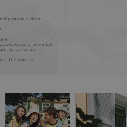
nski postojan proizvod
e
vanje
uće lako doziranje svjetlosti
ustrijske atmosfere
lost i UV zračenje