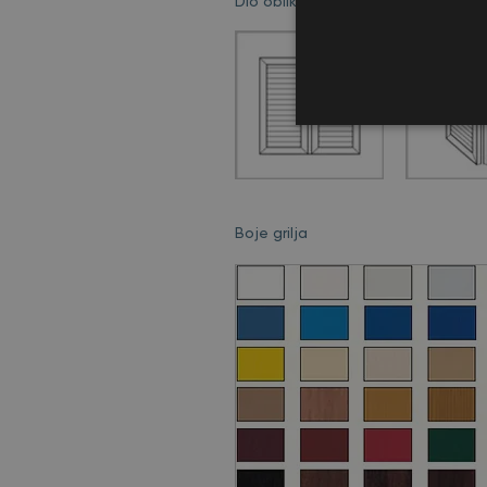
Dio oblika i boja iz asortimana grilj
Boje grilja